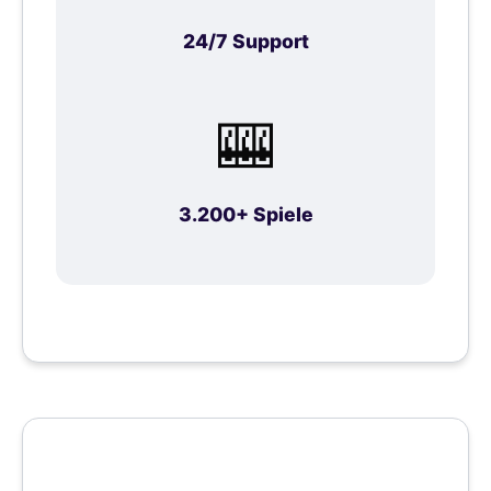
24/7 Support
🎰
3.200+ Spiele