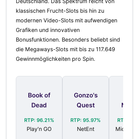
Deutschland. Das Spektrum reicht von
klassischen Frucht-Slots bis hin zu
modernen Video-Slots mit aufwendigen
Grafiken und innovativen
Bonusfunktionen. Besonders beliebt sind
die Megaways-Slots mit bis zu 117.649
Gewinnmöglichkeiten pro Spin.
Book of
Gonzo's
Meg
Dead
Quest
Mool
RTP: 96.21%
RTP: 95.97%
RTP: 88.
Play'n GO
NetEnt
Microga