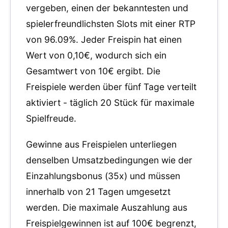
vergeben, einen der bekanntesten und
spielerfreundlichsten Slots mit einer RTP
von 96.09%. Jeder Freispin hat einen
Wert von 0,10€, wodurch sich ein
Gesamtwert von 10€ ergibt. Die
Freispiele werden über fünf Tage verteilt
aktiviert - täglich 20 Stück für maximale
Spielfreude.
Gewinne aus Freispielen unterliegen
denselben Umsatzbedingungen wie der
Einzahlungsbonus (35x) und müssen
innerhalb von 21 Tagen umgesetzt
werden. Die maximale Auszahlung aus
Freispielgewinnen ist auf 100€ begrenzt,