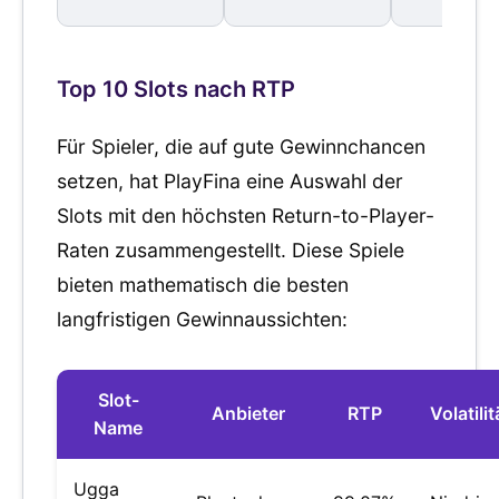
Top 10 Slots nach RTP
Für Spieler, die auf gute Gewinnchancen
setzen, hat PlayFina eine Auswahl der
Slots mit den höchsten Return-to-Player-
Raten zusammengestellt. Diese Spiele
bieten mathematisch die besten
langfristigen Gewinnaussichten:
Slot-
Anbieter
RTP
Volatilit
Name
Ugga