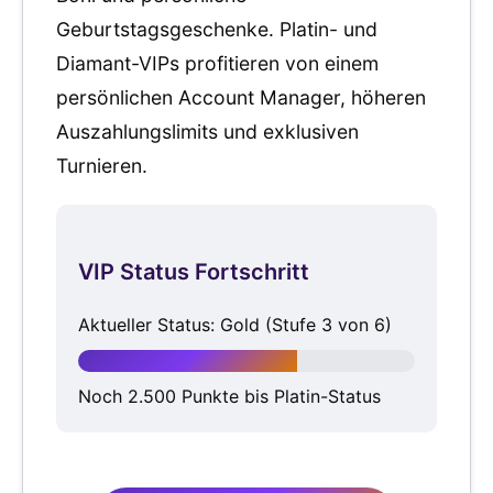
Geburtstagsgeschenke. Platin- und
Diamant-VIPs profitieren von einem
persönlichen Account Manager, höheren
Auszahlungslimits und exklusiven
Turnieren.
VIP Status Fortschritt
Aktueller Status: Gold (Stufe 3 von 6)
Noch 2.500 Punkte bis Platin-Status