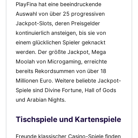
PlayFina hat eine beeindruckende
Auswahl von über 25 progressiven
Jackpot-Slots, deren Preisgelder
kontinuierlich ansteigen, bis sie von
einem glücklichen Spieler geknackt
werden. Der größte Jackpot, Mega
Moolah von Microgaming, erreichte
bereits Rekordsummen von über 18
Millionen Euro. Weitere beliebte Jackpot-
Spiele sind Divine Fortune, Hall of Gods
und Arabian Nights.
Tischspiele und Kartenspiele
Freunde klassischer Casino-Spiele finden