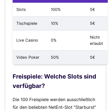
Slots
100%
5€
Tischspiele
10%
5€
Nicht
Live Casino
0%
erlaubt
Video Poker
50%
5€
Freispiele: Welche Slots sind
verfügbar?
Die 100 Freispiele werden ausschließlich
für den beliebten NetEnt-Slot "Starburst"