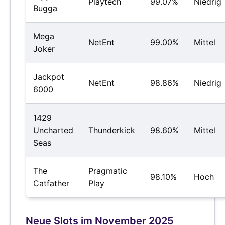
Playtech
99.07%
Niedrig
Bugga
Mega
NetEnt
99.00%
Mittel
Joker
Jackpot
NetEnt
98.86%
Niedrig
6000
1429
Uncharted
Thunderkick
98.60%
Mittel
Seas
The
Pragmatic
98.10%
Hoch
Catfather
Play
Neue Slots im November 2025