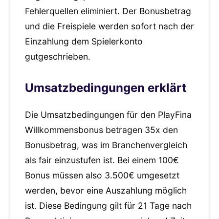
Fehlerquellen eliminiert. Der Bonusbetrag
und die Freispiele werden sofort nach der
Einzahlung dem Spielerkonto
gutgeschrieben.
Umsatzbedingungen erklärt
Die Umsatzbedingungen für den PlayFina
Willkommensbonus betragen 35x den
Bonusbetrag, was im Branchenvergleich
als fair einzustufen ist. Bei einem 100€
Bonus müssen also 3.500€ umgesetzt
werden, bevor eine Auszahlung möglich
ist. Diese Bedingung gilt für 21 Tage nach