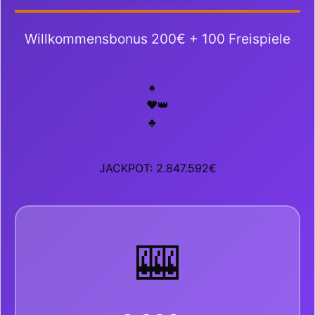
Willkommensbonus 200€ + 100 Freispiele
♠️
♥️
👑
♣️
JACKPOT: 2.847.592€
🎰