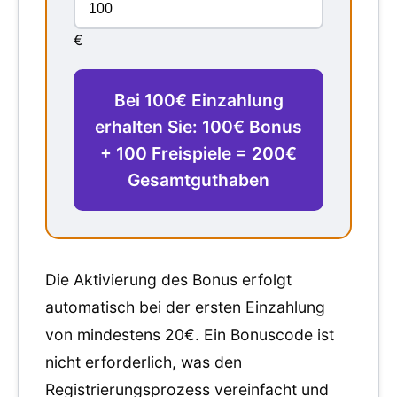
€
Bei 100€ Einzahlung
erhalten Sie: 100€ Bonus
+ 100 Freispiele = 200€
Gesamtguthaben
Die Aktivierung des Bonus erfolgt
automatisch bei der ersten Einzahlung
von mindestens 20€. Ein Bonuscode ist
nicht erforderlich, was den
Registrierungsprozess vereinfacht und