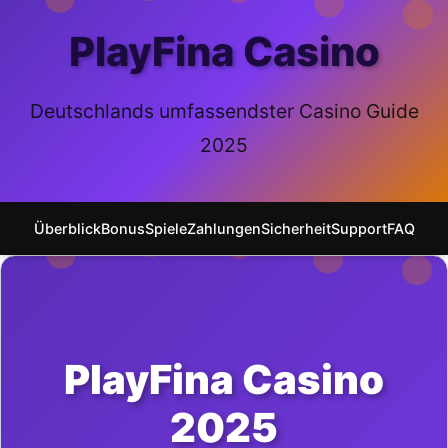
PlayFina Casino
Deutschlands umfassendster Casino Guide
2025
Überblick
Bonus
Spiele
Zahlungen
Sicherheit
Support
FAQ
PlayFina Casino
2025