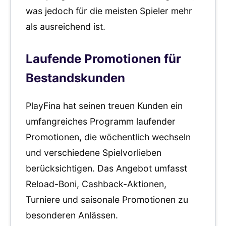
was jedoch für die meisten Spieler mehr
als ausreichend ist.
Laufende Promotionen für
Bestandskunden
PlayFina hat seinen treuen Kunden ein
umfangreiches Programm laufender
Promotionen, die wöchentlich wechseln
und verschiedene Spielvorlieben
berücksichtigen. Das Angebot umfasst
Reload-Boni, Cashback-Aktionen,
Turniere und saisonale Promotionen zu
besonderen Anlässen.