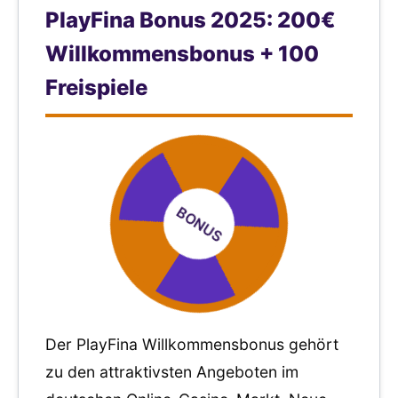
PlayFina Bonus 2025: 200€
Willkommensbonus + 100
Freispiele
BONUS
Der PlayFina Willkommensbonus gehört
zu den attraktivsten Angeboten im