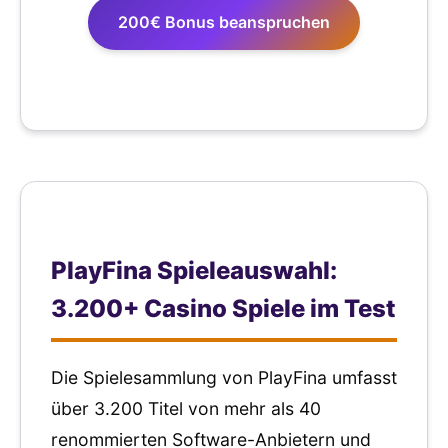
200€ Bonus beanspruchen
PlayFina Spieleauswahl:
3.200+ Casino Spiele im Test
Die Spielesammlung von PlayFina umfasst
über 3.200 Titel von mehr als 40
renommierten Software-Anbietern und